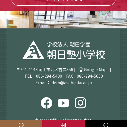
〒701-1143 岡山市北区吉宗856 [
Google Map
]
TEL：
086-294-5400
FAX：086-294-5650
Email：
elem@asahijuku.ac.jp
© 2022 Asahijuku Elementary School