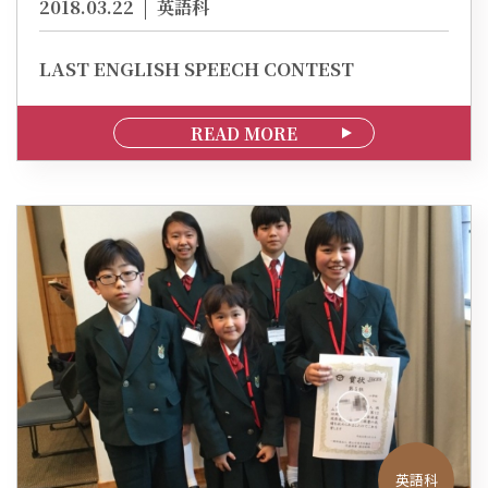
2018.03.22
英語科
LAST ENGLISH SPEECH CONTEST
READ MORE
英語科