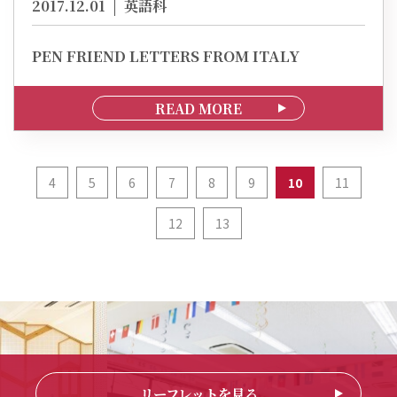
2017.12.01
英語科
PEN FRIEND LETTERS FROM ITALY
READ MORE
4
5
6
7
8
9
10
11
12
13
リーフレットを見る