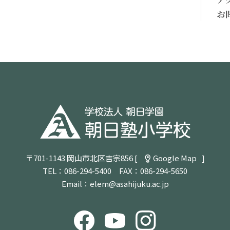
お
〒701-1143 岡山市北区吉宗856 [
Google Map
]
TEL：
086-294-5400
FAX：086-294-5650
Email：
elem@asahijuku.ac.jp