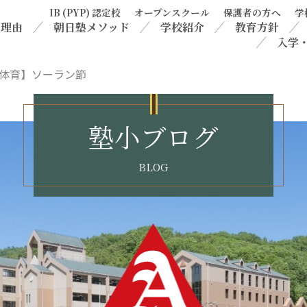
IB (PYP) 認定校
オープンスクール
保護者の方へ
学
る理由
朝日塾メソッド
学校紹介
教育方針
入学
体育】ソーラン節
塾小ブログ
BLOG