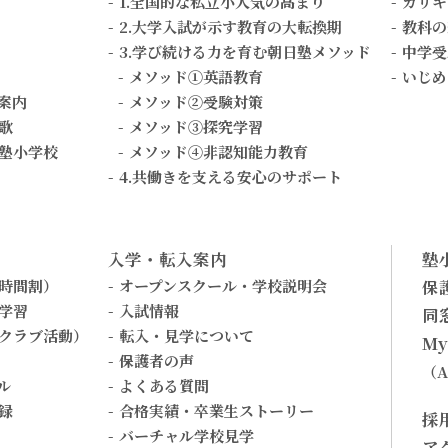
1.全国的な私立小人気の高まり
カリキ
2.大学入試が示す教育の大転換期
教科の
3.学び続ける力を育む朝日塾メソッド
中学受
メソッド①英語教育
いじめ
案内
メソッド②受験対策
歌
メソッド③探究学習
塾小学校
メソッド④非認知能力教育
4.共働きを支える安心のサポート
入学・転入案内
塾
時間割）
オープンスクール・学校説明会
保
学習
入試情報
同
クラブ活動）
転入・見学について
My
保護者の声
（
ル
よくある質問
録
合格実績・卒業生ストーリー
採
バーチャル学校見学
ア