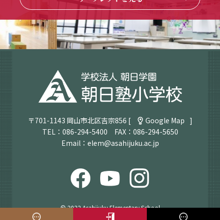
〒701-1143 岡山市北区吉宗856 [
Google Map
]
TEL：
086-294-5400
FAX：086-294-5650
Email：
elem@asahijuku.ac.jp
© 2022 Asahijuku Elementary School