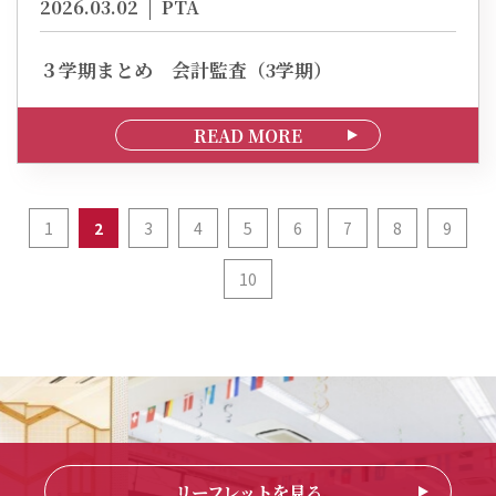
2026.03.02
PTA
３学期まとめ 会計監査（3学期）
READ MORE
1
2
3
4
5
6
7
8
9
10
リーフレットを見る