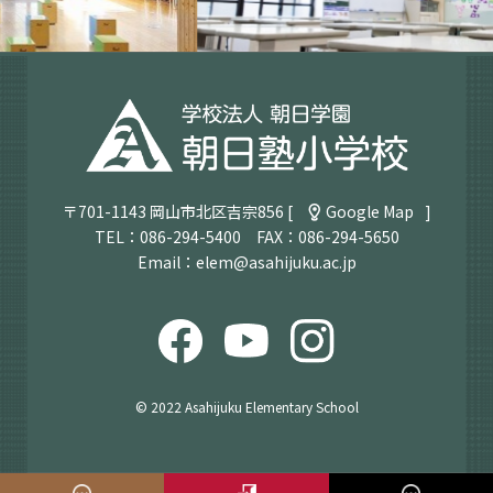
〒701-1143 岡山市北区吉宗856 [
Google Map
]
TEL：
086-294-5400
FAX：086-294-5650
Email：
elem@asahijuku.ac.jp
© 2022 Asahijuku Elementary School