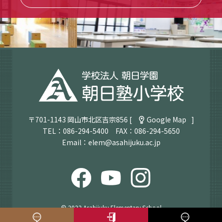
〒701-1143 岡山市北区吉宗856 [
Google Map
]
TEL：
086-294-5400
FAX：086-294-5650
Email：
elem@asahijuku.ac.jp
© 2022 Asahijuku Elementary School