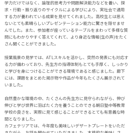
学力だけではなく、論理的思考力や問題解決能力などを養い、探
求・行動・振り返りのサイクルによる学びにより、実社会で通用
する力が養われている成果を見せてくれました。高校生とは思え
ないとても素晴らしいプレゼンテーション能力に驚きを隠せませ
んでした。また、参加者が座っているテーブルをまわって多様な質
問にもわかりやすく答えてくれて、より身近な情報(生の声)をたく
さん聞くことができました。
授業風景の見学では、ATLスキルを活かし、突然の発表にも対応す
る力が備わっており、先生方の指導体制もとても手厚く、しっかり
と学びを身につけることができる環境であると感じました。廊下
には、課題をまとめた掲示物や作品が今年もたくさん展示されて
いました。
自然豊かな環境の中、たくさんの先生方に見守られながら、伸び
伸びと学び世界に羽ばたく力を養うことのできる朝日塾中等教育
学校の良さを、実際に見て感じることができるとても有意義な時
間となりました。
カフェテリアでは、今年度も美味しいデザートプレートをいただ
きながら、お話を聞かせていただきました。本格的な美味しさ