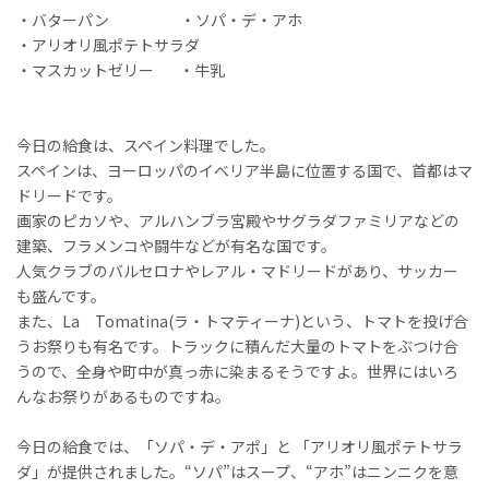
・バターパン ・ソパ・デ・アホ
・アリオリ風ポテトサラダ
・マスカットゼリー ・牛乳
今日の給食は、スペイン料理でした。
スペインは、ヨーロッパのイベリア半島に位置する国で、首都はマ
ドリードです。
画家のピカソや、アルハンブラ宮殿やサグラダファミリアなどの
建築、フラメンコや闘牛などが有名な国です。
人気クラブのバルセロナやレアル・マドリードがあり、サッカー
も盛んです。
また、La Tomatina(ラ・トマティーナ)という、トマトを投げ合
うお祭りも有名です。トラックに積んだ大量のトマトをぶつけ合
うので、全身や町中が真っ赤に染まるそうですよ。世界にはいろ
んなお祭りがあるものですね。
今日の給食では、「ソパ・デ・アポ」と 「アリオリ風ポテトサラ
ダ」が提供されました。“ソパ”はスープ、“アホ”はニンニクを意