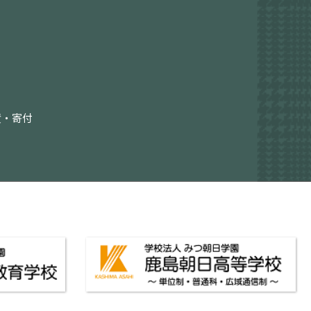
債
・
寄付