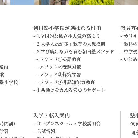
朝日塾小学校が選ばれる理由
教育方
1.全国的な私立小人気の高まり
カリキ
2.大学入試が示す教育の大転換期
教科の
3.学び続ける力を育む朝日塾メソッド
中学受
メソッド①英語教育
いじめ
案内
メソッド②受験対策
歌
メソッド③探究学習
塾小学校
メソッド④非認知能力教育
4.共働きを支える安心のサポート
入学・転入案内
塾
時間割）
オープンスクール・学校説明会
保
学習
入試情報
同