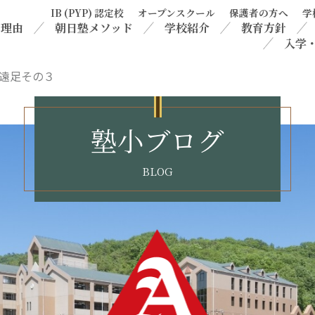
IB (PYP) 認定校
オープンスクール
保護者の方へ
学
る理由
朝日塾メソッド
学校紹介
教育方針
入学
遠足その３
塾小ブログ
BLOG