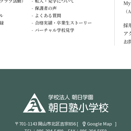
クラブ活動）
転入・見学について
My
保護者の声
（
ル
よくある質問
録
合格実績・卒業生ストーリー
採
バーチャル学校見学
ア
お
〒701-1143 岡山市北区吉宗856 [
Google Map
]
TEL：
086-294-5400
FAX：086-294-5650